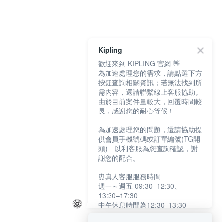
Kipling
歡迎來到 KIPLING 官網 👋
為加速處理您的需求，請點選下方
按鈕查詢相關資訊；若無法找到所
需內容，還請聯繫線上客服協助。
由於目前案件量較大，回覆時間較
長，感謝您的耐心等候！
為加速處理您的問題，還請協助提
供會員手機號碼或訂單編號(TG開
頭)，以利客服為您查詢確認，謝
謝您的配合。
⏰真人客服服務時間
週一～週五 09:30–12:30、
13:30–17:30
中午休息時間為12:30–13:30
例假日及國定假日暫停服務