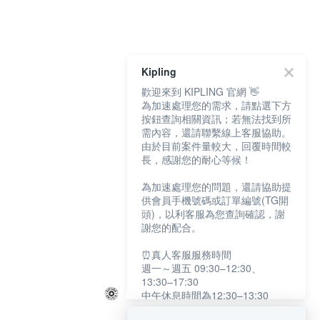
Kipling
歡迎來到 KIPLING 官網 👋
為加速處理您的需求，請點選下方
按鈕查詢相關資訊；若無法找到所
需內容，還請聯繫線上客服協助。
由於目前案件量較大，回覆時間較
長，感謝您的耐心等候！
為加速處理您的問題，還請協助提
供會員手機號碼或訂單編號(TG開
頭)，以利客服為您查詢確認，謝
謝您的配合。
⏰真人客服服務時間
週一～週五 09:30–12:30、
13:30–17:30
中午休息時間為12:30–13:30
例假日及國定假日暫停服務