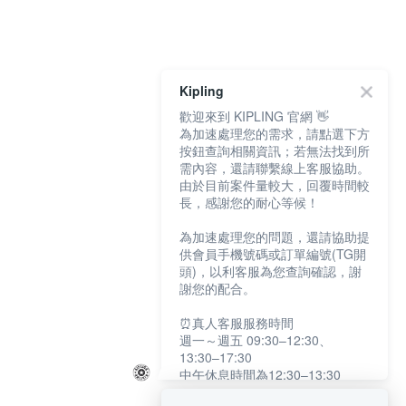
Kipling
歡迎來到 KIPLING 官網 👋
為加速處理您的需求，請點選下方
按鈕查詢相關資訊；若無法找到所
需內容，還請聯繫線上客服協助。
由於目前案件量較大，回覆時間較
長，感謝您的耐心等候！
為加速處理您的問題，還請協助提
供會員手機號碼或訂單編號(TG開
頭)，以利客服為您查詢確認，謝
謝您的配合。
⏰真人客服服務時間
週一～週五 09:30–12:30、
13:30–17:30
中午休息時間為12:30–13:30
例假日及國定假日暫停服務