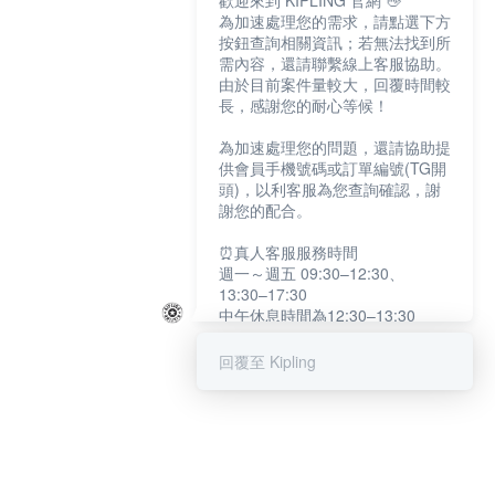
歡迎來到 KIPLING 官網 👋
為加速處理您的需求，請點選下方
按鈕查詢相關資訊；若無法找到所
需內容，還請聯繫線上客服協助。
由於目前案件量較大，回覆時間較
長，感謝您的耐心等候！
為加速處理您的問題，還請協助提
供會員手機號碼或訂單編號(TG開
頭)，以利客服為您查詢確認，謝
謝您的配合。
⏰真人客服服務時間
週一～週五 09:30–12:30、
13:30–17:30
中午休息時間為12:30–13:30
例假日及國定假日暫停服務
回覆至 Kipling
提醒您：系統會自動已讀訊息，如
未點選「聯繫專人」，線上客服將
不會收到此訊息。