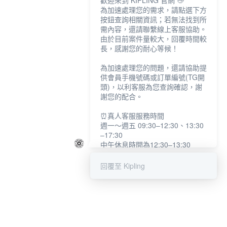
歡迎來到 KIPLING 官網 👋
為加速處理您的需求，請點選下方
按鈕查詢相關資訊；若無法找到所
需內容，還請聯繫線上客服協助。
由於目前案件量較大，回覆時間較
長，感謝您的耐心等候！
為加速處理您的問題，還請協助提
供會員手機號碼或訂單編號(TG開
頭)，以利客服為您查詢確認，謝
謝您的配合。
⏰真人客服服務時間
週一～週五 09:30–12:30、13:30
–17:30
中午休息時間為12:30–13:30
例假日及國定假日暫停服務
回覆至 Kipling
提醒您：系統會自動已讀訊息，如
未點選「聯繫專人」，線上客服將
不會收到此訊息。