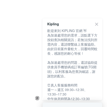
Kipling
歡迎來到 KIPLING 官網 👋
為加速處理您的需求，請點選下方
按鈕查詢相關資訊；若無法找到所
需內容，還請聯繫線上客服協助。
由於目前案件量較大，回覆時間較
長，感謝您的耐心等候！
為加速處理您的問題，還請協助提
供會員手機號碼或訂單編號(TG開
頭)，以利客服為您查詢確認，謝
謝您的配合。
⏰真人客服服務時間
週一～週五 09:30–12:30、
13:30–17:30
中午休息時間為12:30–13:30
例假日及國定假日暫停服務