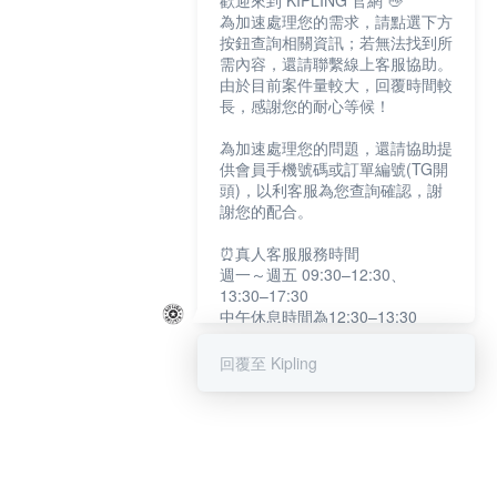
歡迎來到 KIPLING 官網 👋
為加速處理您的需求，請點選下方
按鈕查詢相關資訊；若無法找到所
需內容，還請聯繫線上客服協助。
由於目前案件量較大，回覆時間較
長，感謝您的耐心等候！
為加速處理您的問題，還請協助提
供會員手機號碼或訂單編號(TG開
頭)，以利客服為您查詢確認，謝
謝您的配合。
⏰真人客服服務時間
週一～週五 09:30–12:30、
13:30–17:30
中午休息時間為12:30–13:30
例假日及國定假日暫停服務
回覆至 Kipling
提醒您：系統會自動已讀訊息，如
未點選「聯繫專人」，線上客服將
不會收到此訊息。