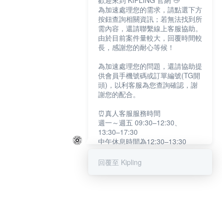
歡迎來到 KIPLING 官網 👋
為加速處理您的需求，請點選下方
按鈕查詢相關資訊；若無法找到所
需內容，還請聯繫線上客服協助。
由於目前案件量較大，回覆時間較
長，感謝您的耐心等候！
為加速處理您的問題，還請協助提
供會員手機號碼或訂單編號(TG開
頭)，以利客服為您查詢確認，謝
謝您的配合。
⏰真人客服服務時間
週一～週五 09:30–12:30、
13:30–17:30
中午休息時間為12:30–13:30
例假日及國定假日暫停服務
回覆至 Kipling
提醒您：系統會自動已讀訊息，如
未點選「聯繫專人」，線上客服將
不會收到此訊息。