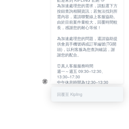
歡迎來到 KIPLING 官網 👋
為加速處理您的需求，請點選下方
按鈕查詢相關資訊；若無法找到所
需內容，還請聯繫線上客服協助。
由於目前案件量較大，回覆時間較
長，感謝您的耐心等候！
為加速處理您的問題，還請協助提
供會員手機號碼或訂單編號(TG開
頭)，以利客服為您查詢確認，謝
謝您的配合。
⏰真人客服服務時間
週一～週五 09:30–12:30、
13:30–17:30
中午休息時間為12:30–13:30
例假日及國定假日暫停服務
回覆至 Kipling
提醒您：系統會自動已讀訊息，如
未點選「聯繫專人」，線上客服將
不會收到此訊息。