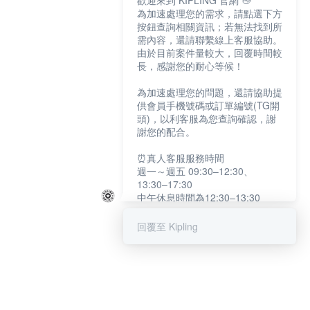
歡迎來到 KIPLING 官網 👋
為加速處理您的需求，請點選下方
按鈕查詢相關資訊；若無法找到所
需內容，還請聯繫線上客服協助。
由於目前案件量較大，回覆時間較
長，感謝您的耐心等候！
為加速處理您的問題，還請協助提
供會員手機號碼或訂單編號(TG開
頭)，以利客服為您查詢確認，謝
謝您的配合。
⏰真人客服服務時間
週一～週五 09:30–12:30、
13:30–17:30
中午休息時間為12:30–13:30
例假日及國定假日暫停服務
回覆至 Kipling
提醒您：系統會自動已讀訊息，如
未點選「聯繫專人」，線上客服將
不會收到此訊息。