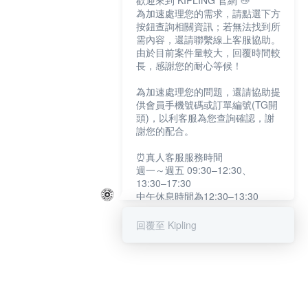
歡迎來到 KIPLING 官網 👋
為加速處理您的需求，請點選下方
按鈕查詢相關資訊；若無法找到所
需內容，還請聯繫線上客服協助。
由於目前案件量較大，回覆時間較
長，感謝您的耐心等候！
為加速處理您的問題，還請協助提
供會員手機號碼或訂單編號(TG開
頭)，以利客服為您查詢確認，謝
謝您的配合。
⏰真人客服服務時間
週一～週五 09:30–12:30、
13:30–17:30
中午休息時間為12:30–13:30
例假日及國定假日暫停服務
回覆至 Kipling
提醒您：系統會自動已讀訊息，如
未點選「聯繫專人」，線上客服將
不會收到此訊息。