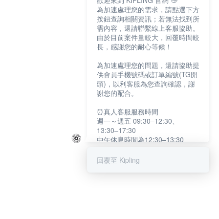
歡迎來到 KIPLING 官網 👋
為加速處理您的需求，請點選下方
按鈕查詢相關資訊；若無法找到所
需內容，還請聯繫線上客服協助。
由於目前案件量較大，回覆時間較
長，感謝您的耐心等候！
為加速處理您的問題，還請協助提
供會員手機號碼或訂單編號(TG開
頭)，以利客服為您查詢確認，謝
謝您的配合。
⏰真人客服服務時間
週一～週五 09:30–12:30、
13:30–17:30
中午休息時間為12:30–13:30
例假日及國定假日暫停服務
回覆至 Kipling
提醒您：系統會自動已讀訊息，如
未點選「聯繫專人」，線上客服將
不會收到此訊息。