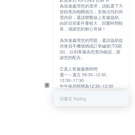
歡迎來到 KIPLING 官網 👋
為加速處理您的需求，請點選下方
按鈕查詢相關資訊；若無法找到所
需內容，還請聯繫線上客服協助。
由於目前案件量較大，回覆時間較
長，感謝您的耐心等候！
為加速處理您的問題，還請協助提
供會員手機號碼或訂單編號(TG開
頭)，以利客服為您查詢確認，謝
謝您的配合。
⏰真人客服服務時間
週一～週五 09:30–12:30、
13:30–17:30
中午休息時間為12:30–13:30
例假日及國定假日暫停服務
回覆至 Kipling
提醒您：系統會自動已讀訊息，如
未點選「聯繫專人」，線上客服將
不會收到此訊息。