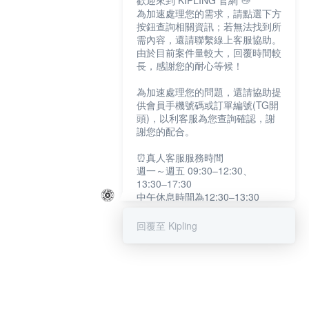
歡迎來到 KIPLING 官網 👋
為加速處理您的需求，請點選下方
按鈕查詢相關資訊；若無法找到所
需內容，還請聯繫線上客服協助。
由於目前案件量較大，回覆時間較
長，感謝您的耐心等候！
為加速處理您的問題，還請協助提
供會員手機號碼或訂單編號(TG開
頭)，以利客服為您查詢確認，謝
謝您的配合。
⏰真人客服服務時間
週一～週五 09:30–12:30、
13:30–17:30
中午休息時間為12:30–13:30
例假日及國定假日暫停服務
回覆至 Kipling
提醒您：系統會自動已讀訊息，如
未點選「聯繫專人」，線上客服將
不會收到此訊息。