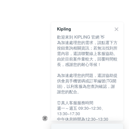
Kipling
歡迎來到 KIPLING 官網 👋
為加速處理您的需求，請點選下方
按鈕查詢相關資訊；若無法找到所
需內容，還請聯繫線上客服協助。
由於目前案件量較大，回覆時間較
長，感謝您的耐心等候！
為加速處理您的問題，還請協助提
供會員手機號碼或訂單編號(TG開
頭)，以利客服為您查詢確認，謝
謝您的配合。
⏰真人客服服務時間
週一～週五 09:30–12:30、
13:30–17:30
中午休息時間為12:30–13:30
例假日及國定假日暫停服務