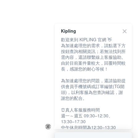
Kipling
歡迎來到 KIPLING 官網 👋
為加速處理您的需求，請點選下方
按鈕查詢相關資訊；若無法找到所
需內容，還請聯繫線上客服協助。
由於目前案件量較大，回覆時間較
長，感謝您的耐心等候！
為加速處理您的問題，還請協助提
供會員手機號碼或訂單編號(TG開
頭)，以利客服為您查詢確認，謝
謝您的配合。
⏰真人客服服務時間
週一～週五 09:30–12:30、
13:30–17:30
中午休息時間為12:30–13:30
例假日及國定假日暫停服務