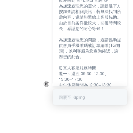
歡迎來到 KIPLING 官網 👋
為加速處理您的需求，請點選下方
按鈕查詢相關資訊；若無法找到所
需內容，還請聯繫線上客服協助。
由於目前案件量較大，回覆時間較
長，感謝您的耐心等候！
為加速處理您的問題，還請協助提
供會員手機號碼或訂單編號(TG開
頭)，以利客服為您查詢確認，謝
謝您的配合。
⏰真人客服服務時間
週一～週五 09:30–12:30、
13:30–17:30
中午休息時間為12:30–13:30
例假日及國定假日暫停服務
回覆至 Kipling
提醒您：系統會自動已讀訊息，如
未點選「聯繫專人」，線上客服將
不會收到此訊息。