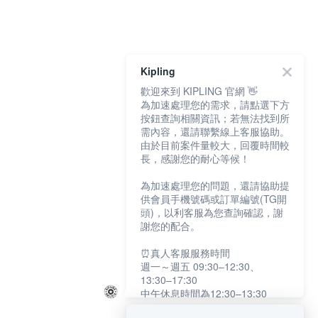
Kipling
歡迎來到 KIPLING 官網 👋
為加速處理您的需求，請點選下方
按鈕查詢相關資訊；若無法找到所
需內容，還請聯繫線上客服協助。
由於目前案件量較大，回覆時間較
長，感謝您的耐心等候！
為加速處理您的問題，還請協助提
供會員手機號碼或訂單編號(TG開
頭)，以利客服為您查詢確認，謝
謝您的配合。
⏰真人客服服務時間
週一～週五 09:30–12:30、
13:30–17:30
中午休息時間為12:30–13:30
例假日及國定假日暫停服務