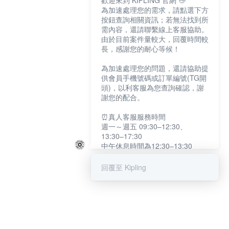
歡迎來到 KIPLING 官網 👋
為加速處理您的需求，請點選下方
按鈕查詢相關資訊；若無法找到所
需內容，還請聯繫線上客服協助。
由於目前案件量較大，回覆時間較
長，感謝您的耐心等候！
為加速處理您的問題，還請協助提
供會員手機號碼或訂單編號(TG開
頭)，以利客服為您查詢確認，謝
謝您的配合。
⏰真人客服服務時間
週一～週五 09:30–12:30、
13:30–17:30
中午休息時間為12:30–13:30
例假日及國定假日暫停服務
回覆至 Kipling
提醒您：系統會自動已讀訊息，如
未點選「聯繫專人」，線上客服將
不會收到此訊息。