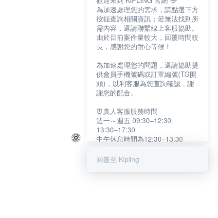
歡迎來到 KIPLING 官網 👋
為加速處理您的需求，請點選下方
按鈕查詢相關資訊；若無法找到所
需內容，還請聯繫線上客服協助。
由於目前案件量較大，回覆時間較
長，感謝您的耐心等候！
為加速處理您的問題，還請協助提
供會員手機號碼或訂單編號(TG開
頭)，以利客服為您查詢確認，謝
謝您的配合。
⏰真人客服服務時間
週一～週五 09:30–12:30、
13:30–17:30
中午休息時間為12:30–13:30
例假日及國定假日暫停服務
回覆至 Kipling
提醒您：系統會自動已讀訊息，如
未點選「聯繫專人」，線上客服將
不會收到此訊息。