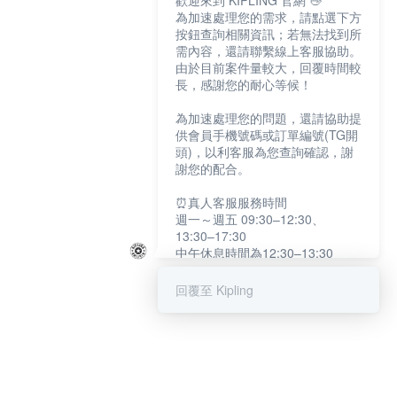
歡迎來到 KIPLING 官網 👋
為加速處理您的需求，請點選下方
按鈕查詢相關資訊；若無法找到所
需內容，還請聯繫線上客服協助。
由於目前案件量較大，回覆時間較
長，感謝您的耐心等候！
為加速處理您的問題，還請協助提
供會員手機號碼或訂單編號(TG開
頭)，以利客服為您查詢確認，謝
謝您的配合。
⏰真人客服服務時間
週一～週五 09:30–12:30、
13:30–17:30
中午休息時間為12:30–13:30
例假日及國定假日暫停服務
回覆至 Kipling
提醒您：系統會自動已讀訊息，如
未點選「聯繫專人」，線上客服將
不會收到此訊息。