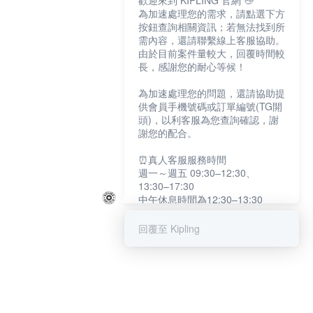
歡迎來到 KIPLING 官網 👋
為加速處理您的需求，請點選下方
按鈕查詢相關資訊；若無法找到所
需內容，還請聯繫線上客服協助。
由於目前案件量較大，回覆時間較
長，感謝您的耐心等候！
為加速處理您的問題，還請協助提
供會員手機號碼或訂單編號(TG開
頭)，以利客服為您查詢確認，謝
謝您的配合。
⏰真人客服服務時間
週一～週五 09:30–12:30、
13:30–17:30
中午休息時間為12:30–13:30
例假日及國定假日暫停服務
回覆至 Kipling
提醒您：系統會自動已讀訊息，如
未點選「聯繫專人」，線上客服將
不會收到此訊息。