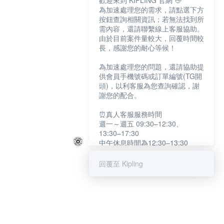
歡迎來到 KIPLING 官網 👋
為加速處理您的需求，請點選下方
按鈕查詢相關資訊；若無法找到所
需內容，還請聯繫線上客服協助。
由於目前案件量較大，回覆時間較
長，感謝您的耐心等候！
為加速處理您的問題，還請協助提
供會員手機號碼或訂單編號(TG開
頭)，以利客服為您查詢確認，謝
謝您的配合。
⏰真人客服服務時間
週一～週五 09:30–12:30、
13:30–17:30
中午休息時間為12:30–13:30
例假日及國定假日暫停服務
回覆至 Kipling
提醒您：系統會自動已讀訊息，如
未點選「聯繫專人」，線上客服將
不會收到此訊息。