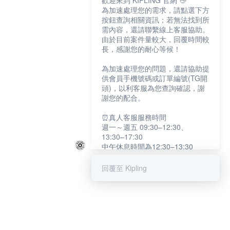
歡迎來到 KIPLING 官網 👋
為加速處理您的需求，請點選下方
按鈕查詢相關資訊；若無法找到所
需內容，還請聯繫線上客服協助。
由於目前案件量較大，回覆時間較
長，感謝您的耐心等候！
為加速處理您的問題，還請協助提
供會員手機號碼或訂單編號(TG開
頭)，以利客服為您查詢確認，謝
謝您的配合。
⏰真人客服服務時間
週一～週五 09:30–12:30、
13:30–17:30
中午休息時間為12:30–13:30
例假日及國定假日暫停服務
回覆至 Kipling
提醒您：系統會自動已讀訊息，如
未點選「聯繫專人」，線上客服將
不會收到此訊息。