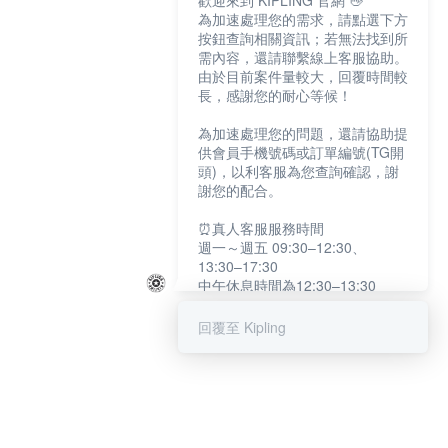
歡迎來到 KIPLING 官網 👋
為加速處理您的需求，請點選下方
按鈕查詢相關資訊；若無法找到所
需內容，還請聯繫線上客服協助。
由於目前案件量較大，回覆時間較
長，感謝您的耐心等候！
為加速處理您的問題，還請協助提
供會員手機號碼或訂單編號(TG開
頭)，以利客服為您查詢確認，謝
謝您的配合。
⏰真人客服服務時間
週一～週五 09:30–12:30、
13:30–17:30
中午休息時間為12:30–13:30
例假日及國定假日暫停服務
回覆至 Kipling
提醒您：系統會自動已讀訊息，如
未點選「聯繫專人」，線上客服將
不會收到此訊息。