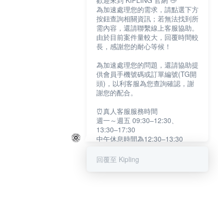
歡迎來到 KIPLING 官網 👋
為加速處理您的需求，請點選下方
按鈕查詢相關資訊；若無法找到所
需內容，還請聯繫線上客服協助。
由於目前案件量較大，回覆時間較
長，感謝您的耐心等候！
為加速處理您的問題，還請協助提
供會員手機號碼或訂單編號(TG開
頭)，以利客服為您查詢確認，謝
謝您的配合。
⏰真人客服服務時間
週一～週五 09:30–12:30、
13:30–17:30
中午休息時間為12:30–13:30
例假日及國定假日暫停服務
回覆至 Kipling
提醒您：系統會自動已讀訊息，如
未點選「聯繫專人」，線上客服將
不會收到此訊息。