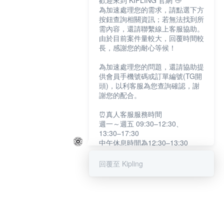
歡迎來到 KIPLING 官網 👋
為加速處理您的需求，請點選下方
按鈕查詢相關資訊；若無法找到所
需內容，還請聯繫線上客服協助。
由於目前案件量較大，回覆時間較
長，感謝您的耐心等候！
為加速處理您的問題，還請協助提
供會員手機號碼或訂單編號(TG開
頭)，以利客服為您查詢確認，謝
謝您的配合。
⏰真人客服服務時間
週一～週五 09:30–12:30、
13:30–17:30
中午休息時間為12:30–13:30
例假日及國定假日暫停服務
回覆至 Kipling
提醒您：系統會自動已讀訊息，如
未點選「聯繫專人」，線上客服將
不會收到此訊息。