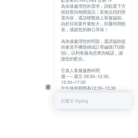
歡迎來到 KIPLING 官網 👋
為加速處理您的需求，請點選下方
按鈕查詢相關資訊；若無法找到所
需內容，還請聯繫線上客服協助。
由於目前案件量較大，回覆時間較
長，感謝您的耐心等候！
為加速處理您的問題，還請協助提
供會員手機號碼或訂單編號(TG開
頭)，以利客服為您查詢確認，謝
謝您的配合。
⏰真人客服服務時間
週一～週五 09:30–12:30、
13:30–17:30
中午休息時間為12:30–13:30
例假日及國定假日暫停服務
回覆至 Kipling
提醒您：系統會自動已讀訊息，如
未點選「聯繫專人」，線上客服將
不會收到此訊息。