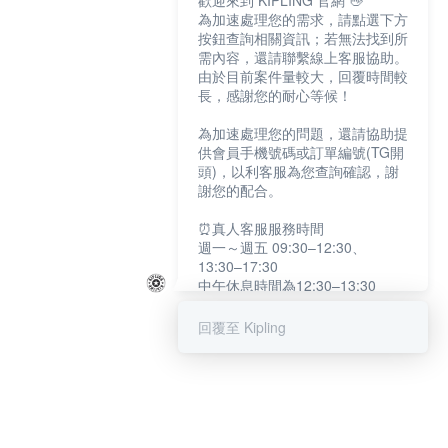
歡迎來到 KIPLING 官網 👋
為加速處理您的需求，請點選下方
按鈕查詢相關資訊；若無法找到所
需內容，還請聯繫線上客服協助。
由於目前案件量較大，回覆時間較
長，感謝您的耐心等候！
為加速處理您的問題，還請協助提
供會員手機號碼或訂單編號(TG開
頭)，以利客服為您查詢確認，謝
謝您的配合。
⏰真人客服服務時間
週一～週五 09:30–12:30、
13:30–17:30
中午休息時間為12:30–13:30
例假日及國定假日暫停服務
回覆至 Kipling
提醒您：系統會自動已讀訊息，如
未點選「聯繫專人」，線上客服將
不會收到此訊息。