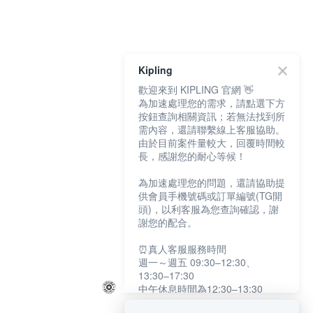
Kipling
歡迎來到 KIPLING 官網 👋
為加速處理您的需求，請點選下方
按鈕查詢相關資訊；若無法找到所
需內容，還請聯繫線上客服協助。
由於目前案件量較大，回覆時間較
長，感謝您的耐心等候！
為加速處理您的問題，還請協助提
供會員手機號碼或訂單編號(TG開
頭)，以利客服為您查詢確認，謝
謝您的配合。
⏰真人客服服務時間
週一～週五 09:30–12:30、
13:30–17:30
中午休息時間為12:30–13:30
例假日及國定假日暫停服務