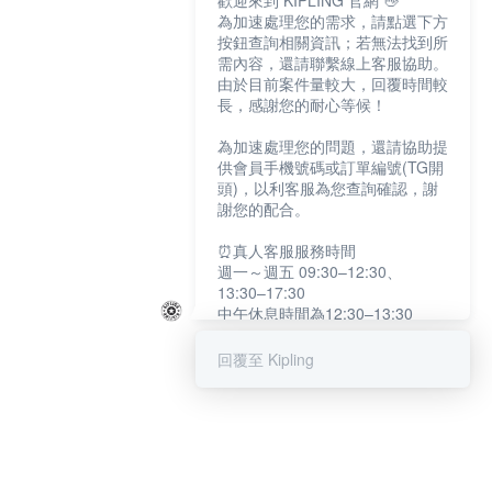
歡迎來到 KIPLING 官網 👋
為加速處理您的需求，請點選下方
按鈕查詢相關資訊；若無法找到所
需內容，還請聯繫線上客服協助。
由於目前案件量較大，回覆時間較
長，感謝您的耐心等候！
為加速處理您的問題，還請協助提
供會員手機號碼或訂單編號(TG開
頭)，以利客服為您查詢確認，謝
謝您的配合。
⏰真人客服服務時間
週一～週五 09:30–12:30、
13:30–17:30
中午休息時間為12:30–13:30
例假日及國定假日暫停服務
回覆至 Kipling
提醒您：系統會自動已讀訊息，如
未點選「聯繫專人」，線上客服將
不會收到此訊息。