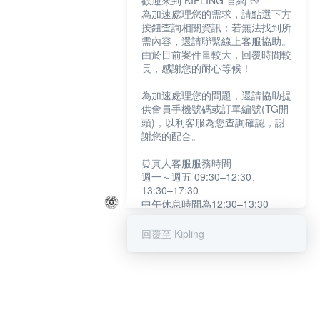
歡迎來到 KIPLING 官網 👋
為加速處理您的需求，請點選下方
按鈕查詢相關資訊；若無法找到所
需內容，還請聯繫線上客服協助。
由於目前案件量較大，回覆時間較
長，感謝您的耐心等候！
為加速處理您的問題，還請協助提
供會員手機號碼或訂單編號(TG開
頭)，以利客服為您查詢確認，謝
謝您的配合。
⏰真人客服服務時間
週一～週五 09:30–12:30、
13:30–17:30
中午休息時間為12:30–13:30
例假日及國定假日暫停服務
回覆至 Kipling
提醒您：系統會自動已讀訊息，如
未點選「聯繫專人」，線上客服將
不會收到此訊息。