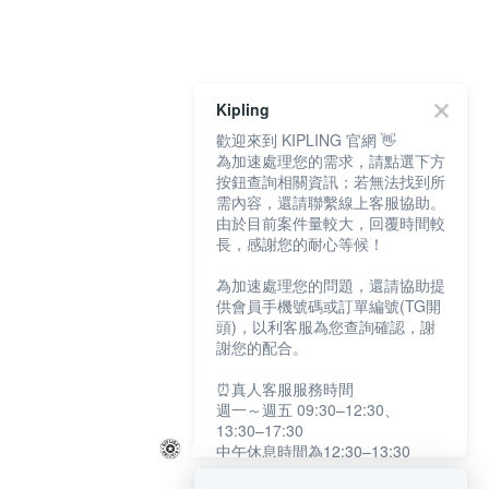
Kipling
歡迎來到 KIPLING 官網 👋
為加速處理您的需求，請點選下方
按鈕查詢相關資訊；若無法找到所
需內容，還請聯繫線上客服協助。
由於目前案件量較大，回覆時間較
長，感謝您的耐心等候！
為加速處理您的問題，還請協助提
供會員手機號碼或訂單編號(TG開
頭)，以利客服為您查詢確認，謝
謝您的配合。
⏰真人客服服務時間
週一～週五 09:30–12:30、
13:30–17:30
中午休息時間為12:30–13:30
例假日及國定假日暫停服務