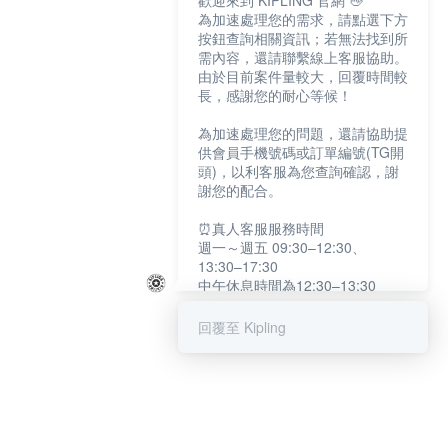
歡迎來到 KIPLING 官網 👋
為加速處理您的需求，請點選下方
按鈕查詢相關資訊；若無法找到所
需內容，還請聯繫線上客服協助。
由於目前案件量較大，回覆時間較
長，感謝您的耐心等候！
為加速處理您的問題，還請協助提
供會員手機號碼或訂單編號(TG開
頭)，以利客服為您查詢確認，謝
謝您的配合。
⏰真人客服服務時間
週一～週五 09:30–12:30、
13:30–17:30
中午休息時間為12:30–13:30
例假日及國定假日暫停服務
回覆至 Kipling
提醒您：系統會自動已讀訊息，如
未點選「聯繫專人」，線上客服將
不會收到此訊息。