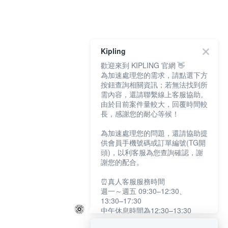
Kipling
歡迎來到 KIPLING 官網 👋
為加速處理您的需求，請點選下方
按鈕查詢相關資訊；若無法找到所
需內容，還請聯繫線上客服協助。
由於目前案件量較大，回覆時間較
長，感謝您的耐心等候！
為加速處理您的問題，還請協助提
供會員手機號碼或訂單編號(TG開
頭)，以利客服為您查詢確認，謝
謝您的配合。
⏰真人客服服務時間
週一～週五 09:30–12:30、
13:30–17:30
中午休息時間為12:30–13:30
例假日及國定假日暫停服務