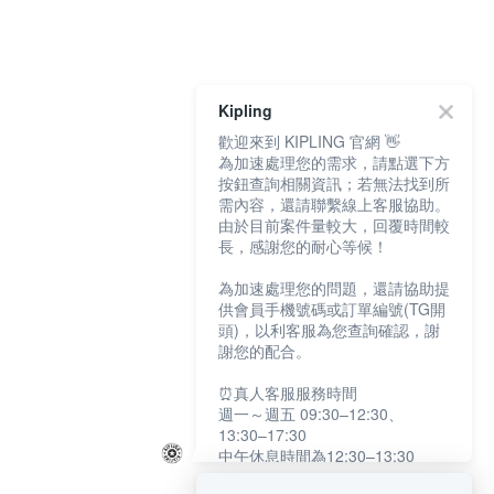
Kipling
歡迎來到 KIPLING 官網 👋
為加速處理您的需求，請點選下方
按鈕查詢相關資訊；若無法找到所
需內容，還請聯繫線上客服協助。
由於目前案件量較大，回覆時間較
長，感謝您的耐心等候！
為加速處理您的問題，還請協助提
供會員手機號碼或訂單編號(TG開
頭)，以利客服為您查詢確認，謝
謝您的配合。
⏰真人客服服務時間
週一～週五 09:30–12:30、
13:30–17:30
中午休息時間為12:30–13:30
例假日及國定假日暫停服務