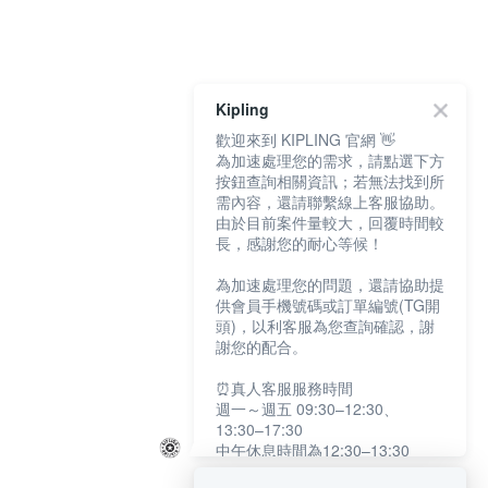
Kipling
歡迎來到 KIPLING 官網 👋
為加速處理您的需求，請點選下方
按鈕查詢相關資訊；若無法找到所
需內容，還請聯繫線上客服協助。
由於目前案件量較大，回覆時間較
長，感謝您的耐心等候！
為加速處理您的問題，還請協助提
供會員手機號碼或訂單編號(TG開
頭)，以利客服為您查詢確認，謝
謝您的配合。
⏰真人客服服務時間
週一～週五 09:30–12:30、
13:30–17:30
中午休息時間為12:30–13:30
例假日及國定假日暫停服務