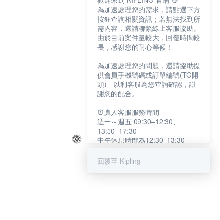
歡迎來到 KIPLING 官網 👋
為加速處理您的需求，請點選下方
按鈕查詢相關資訊；若無法找到所
需內容，還請聯繫線上客服協助。
由於目前案件量較大，回覆時間較
長，感謝您的耐心等候！
為加速處理您的問題，還請協助提
供會員手機號碼或訂單編號(TG開
頭)，以利客服為您查詢確認，謝
謝您的配合。
⏰真人客服服務時間
週一～週五 09:30–12:30、
13:30–17:30
中午休息時間為12:30–13:30
例假日及國定假日暫停服務
回覆至 Kipling
提醒您：系統會自動已讀訊息，如
未點選「聯繫專人」，線上客服將
不會收到此訊息。