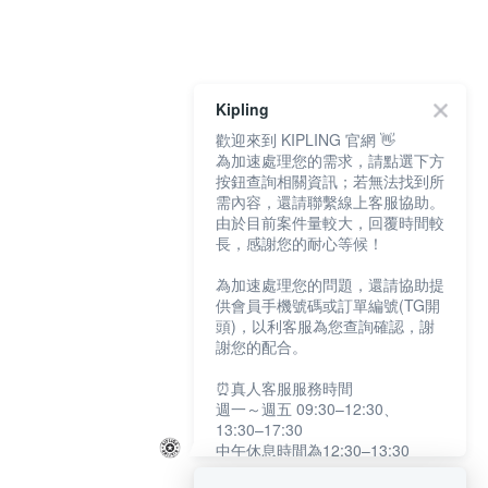
Kipling
歡迎來到 KIPLING 官網 👋
為加速處理您的需求，請點選下方
按鈕查詢相關資訊；若無法找到所
需內容，還請聯繫線上客服協助。
由於目前案件量較大，回覆時間較
長，感謝您的耐心等候！
為加速處理您的問題，還請協助提
供會員手機號碼或訂單編號(TG開
頭)，以利客服為您查詢確認，謝
謝您的配合。
⏰真人客服服務時間
週一～週五 09:30–12:30、
13:30–17:30
中午休息時間為12:30–13:30
例假日及國定假日暫停服務