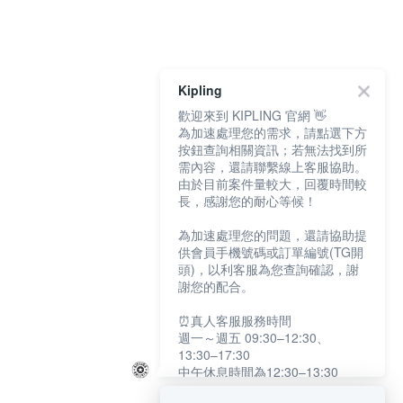
Kipling
歡迎來到 KIPLING 官網 👋
為加速處理您的需求，請點選下方
按鈕查詢相關資訊；若無法找到所
需內容，還請聯繫線上客服協助。
由於目前案件量較大，回覆時間較
長，感謝您的耐心等候！
為加速處理您的問題，還請協助提
供會員手機號碼或訂單編號(TG開
頭)，以利客服為您查詢確認，謝
謝您的配合。
⏰真人客服服務時間
週一～週五 09:30–12:30、
13:30–17:30
中午休息時間為12:30–13:30
例假日及國定假日暫停服務