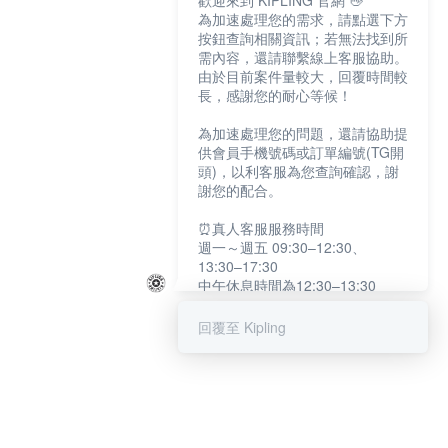
歡迎來到 KIPLING 官網 👋
為加速處理您的需求，請點選下方
按鈕查詢相關資訊；若無法找到所
需內容，還請聯繫線上客服協助。
由於目前案件量較大，回覆時間較
長，感謝您的耐心等候！
為加速處理您的問題，還請協助提
供會員手機號碼或訂單編號(TG開
頭)，以利客服為您查詢確認，謝
謝您的配合。
⏰真人客服服務時間
週一～週五 09:30–12:30、
13:30–17:30
中午休息時間為12:30–13:30
例假日及國定假日暫停服務
回覆至 Kipling
提醒您：系統會自動已讀訊息，如
未點選「聯繫專人」，線上客服將
不會收到此訊息。