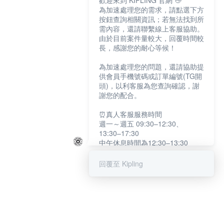
歡迎來到 KIPLING 官網 👋
為加速處理您的需求，請點選下方
按鈕查詢相關資訊；若無法找到所
需內容，還請聯繫線上客服協助。
由於目前案件量較大，回覆時間較
長，感謝您的耐心等候！
為加速處理您的問題，還請協助提
供會員手機號碼或訂單編號(TG開
頭)，以利客服為您查詢確認，謝
謝您的配合。
⏰真人客服服務時間
週一～週五 09:30–12:30、
13:30–17:30
中午休息時間為12:30–13:30
例假日及國定假日暫停服務
回覆至 Kipling
提醒您：系統會自動已讀訊息，如
未點選「聯繫專人」，線上客服將
不會收到此訊息。