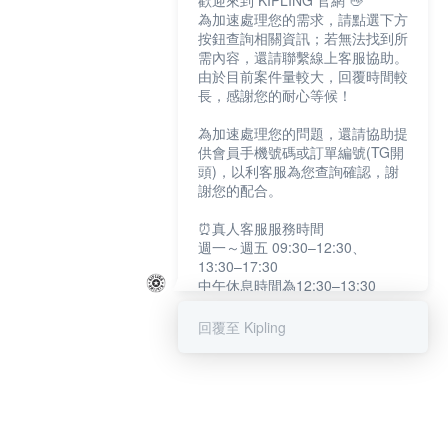
歡迎來到 KIPLING 官網 👋
為加速處理您的需求，請點選下方
按鈕查詢相關資訊；若無法找到所
需內容，還請聯繫線上客服協助。
由於目前案件量較大，回覆時間較
長，感謝您的耐心等候！
為加速處理您的問題，還請協助提
供會員手機號碼或訂單編號(TG開
頭)，以利客服為您查詢確認，謝
謝您的配合。
⏰真人客服服務時間
週一～週五 09:30–12:30、
13:30–17:30
中午休息時間為12:30–13:30
例假日及國定假日暫停服務
回覆至 Kipling
提醒您：系統會自動已讀訊息，如
未點選「聯繫專人」，線上客服將
不會收到此訊息。