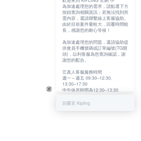
歡迎來到 KIPLING 官網 👋
為加速處理您的需求，請點選下方
按鈕查詢相關資訊；若無法找到所
需內容，還請聯繫線上客服協助。
由於目前案件量較大，回覆時間較
長，感謝您的耐心等候！
為加速處理您的問題，還請協助提
供會員手機號碼或訂單編號(TG開
頭)，以利客服為您查詢確認，謝
謝您的配合。
⏰真人客服服務時間
週一～週五 09:30–12:30、
13:30–17:30
中午休息時間為12:30–13:30
例假日及國定假日暫停服務
回覆至 Kipling
提醒您：系統會自動已讀訊息，如
未點選「聯繫專人」，線上客服將
不會收到此訊息。