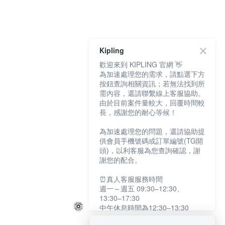
Kipling
歡迎來到 KIPLING 官網 👋
為加速處理您的需求，請點選下方
按鈕查詢相關資訊；若無法找到所
需內容，還請聯繫線上客服協助。
由於目前案件量較大，回覆時間較
長，感謝您的耐心等候！
為加速處理您的問題，還請協助提
供會員手機號碼或訂單編號(TG開
頭)，以利客服為您查詢確認，謝
謝您的配合。
⏰真人客服服務時間
週一～週五 09:30–12:30、
13:30–17:30
中午休息時間為12:30–13:30
例假日及國定假日暫停服務