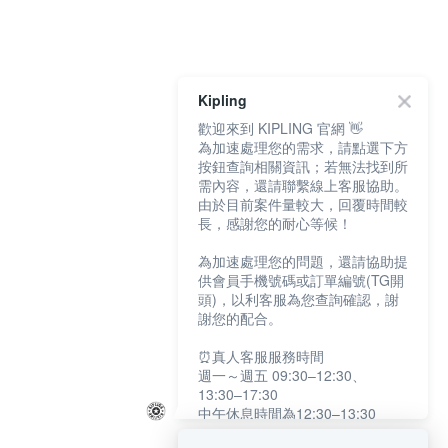
Kipling
歡迎來到 KIPLING 官網 👋
為加速處理您的需求，請點選下方
按鈕查詢相關資訊；若無法找到所
需內容，還請聯繫線上客服協助。
由於目前案件量較大，回覆時間較
長，感謝您的耐心等候！
為加速處理您的問題，還請協助提
供會員手機號碼或訂單編號(TG開
頭)，以利客服為您查詢確認，謝
謝您的配合。
⏰真人客服服務時間
週一～週五 09:30–12:30、
13:30–17:30
中午休息時間為12:30–13:30
例假日及國定假日暫停服務